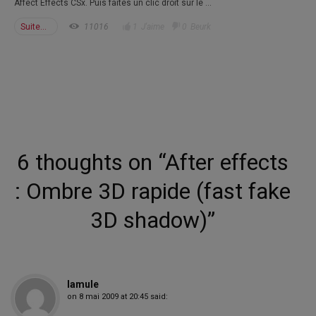
Affect Effects CSx. Puis faites un clic droit sur le ...
Suite...
11016
1
J'aime
0
Beurk
6 thoughts on “
After effects
: Ombre 3D rapide (fast fake
3D shadow)
”
lamule
on
8 mai 2009 at 20:45
said: