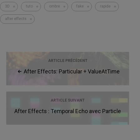
3D
tuto
ombre
fake
rapide
after effects
ARTICLE PRÉCÉDENT
After Effects: Particular + ValueAtTime
+ Oversampling MotionBlur = Abstract Art
ARTICLE SUIVANT
After Effects : Temporal Echo avec Particle
Playground