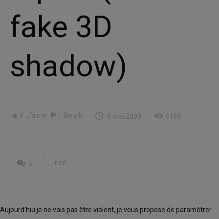
fake 3D
shadow)
0
J'aime
1
Beurk
6 mai 2009
6189
rien
6
Aujourd’hui je ne vais pas être violent, je vous propose de paramétrer