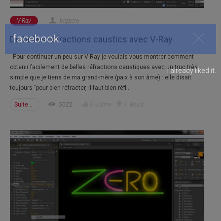
V-Ray
bigzero
facebook.
Clos
De belles réfractions caustics avec V-Ray
Pour continuer un peu sur V-Ray je voulais vous montrer comment
I already liked it.
obtenir facilement de belles réfractions caustiques avec un truc très
simple que je tiens de ma grand-mère (paix à son âme) : elle disait
toujours "pour bien réfracter, il faut bien réfl...
Suite...
5022
3
J'aime
1
Beurk