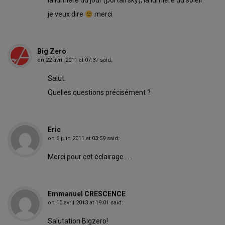
la lumière du jour (portail sky), la lumiere du soleil
je veux dire
merci
Big Zero
on
22 avril 2011 at 07:37
said:
Salut.
Quelles questions précisément ?
Eric
on
6 juin 2011 at 03:59
said:
Merci pour cet éclairage . . .
Emmanuel CRESCENCE
on
10 avril 2013 at 19:01
said:
Salutation Bigzero!