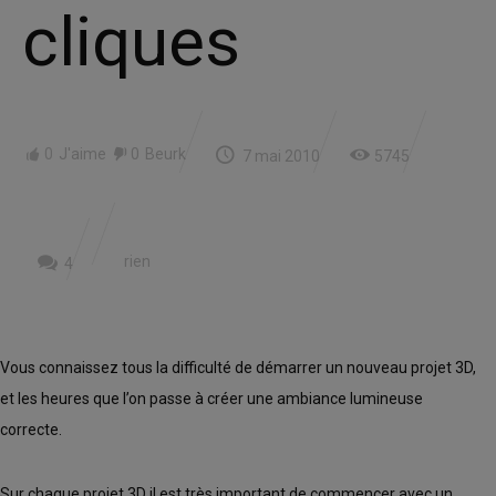
cliques
0
J'aime
0
Beurk
7 mai 2010
5745
rien
4
Vous connaissez tous la difficulté de démarrer un nouveau projet 3D,
et les heures que l’on passe à créer une ambiance lumineuse
correcte.
Sur chaque projet 3D il est très important de commencer avec un