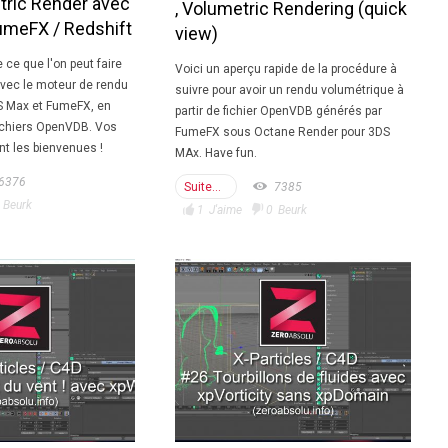
tric Render avec
, Volumetric Rendering (quick
umeFX / Redshift
view)
 ce que l'on peut faire
Voici un aperçu rapide de la procédure à
vec le moteur de rendu
suivre pour avoir un rendu volumétrique à
S Max et FumeFX, en
partir de fichier OpenVDB générés par
ichiers OpenVDB. Vos
FumeFX sous Octane Render pour 3DS
t les bienvenues !
MAx. Have fun.
6376
Suite...
7385
Beurk
1
J'aime
0
Beurk