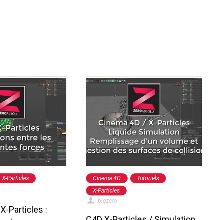
X-Particles
Cinema 4D
Tutoriels
X-Particles
bigzero
X-Particles :
C4D X-Particles / Simulation