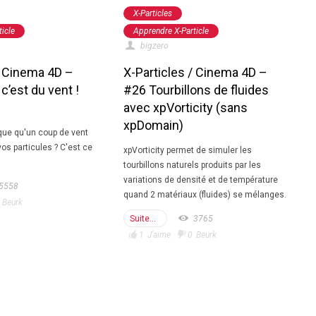
X-Particles
icle
Apprendre X-Particle
bigzero
/ Cinema 4D –
X-Particles / Cinema 4D –
c’est du vent !
#26 Tourbillons de fluides
d
avec xpVorticity (sans
xpDomain)
ique qu'un coup de vent
vos particules ? C'est ce
xpVorticity permet de simuler les
tourbillons naturels produits par les
variations de densité et de température
5558
quand 2 matériaux (fluides) se mélanges.
Beurk
Suite...
3765
1
J'aime
0
Beurk