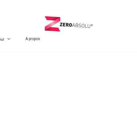
A propos
eur