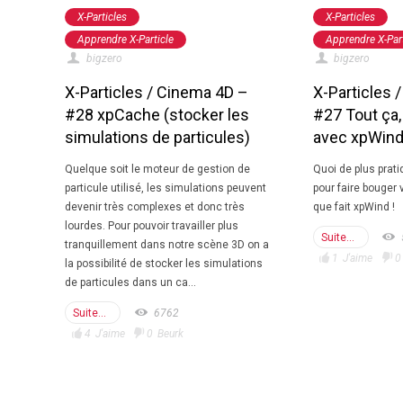
X-Particles
X-Particles
Apprendre X-Particle
Apprendre X-Part
bigzero
bigzero
X-Particles / Cinema 4D –
X-Particles 
#28 xpCache (stocker les
#27 Tout ça, 
simulations de particules)
avec xpWin
Quelque soit le moteur de gestion de
Quoi de plus prat
particule utilisé, les simulations peuvent
pour faire bouger 
devenir très complexes et donc très
que fait xpWind !
lourdes. Pour pouvoir travailler plus
Suite...
tranquillement dans notre scène 3D on a
1
J'aime
0
la possibilité de stocker les simulations
de particules dans un ca...
Suite...
6762
4
J'aime
0
Beurk