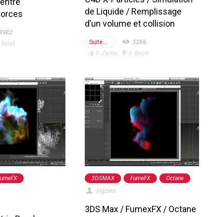
 entre
de Liquide / Remplissage
forces
d’un volume et collision
4982
Suite...
5286
Beurk
0
J'aime
0
Beurk
FumeFX
3DSMAX
FumeFX
Octane
bigzero
3DS Max / FumexFX / Octane