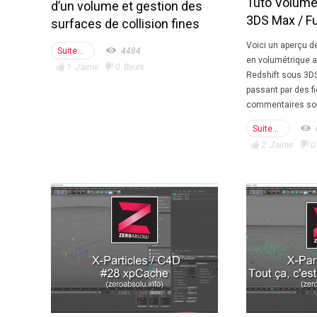
Tuto Volume
d’un volume et gestion des
3DS Max / F
surfaces de collision fines
Voici un aperçu de
Suite...
4484
en volumétrique a
1
J'aime
0
Beurk
Redshift sous 3D
passant par des f
commentaires son
Suite...
2
J'aime
0