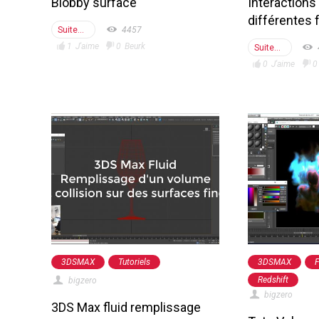
Blobby surface
Interactions
différentes 
Suite...
4457
1
J'aime
0
Beurk
Suite...
0
J'aime
0
3DSMAX
Tutoriels
3DSMAX
Redshift
bigzero
bigzero
3DS Max fluid remplissage