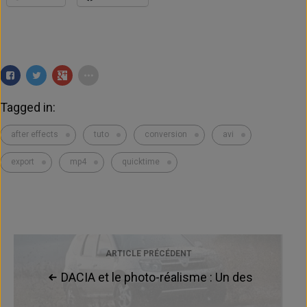
Tagged in:
after effects
tuto
conversion
avi
export
mp4
quicktime
ARTICLE PRÉCÉDENT
DACIA et le photo-réalisme : Un des
grands mystères de l'univers