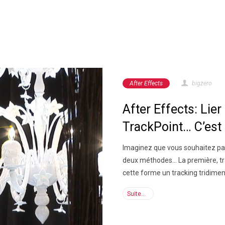
After Effects
bigzero
After Effects: Lie
TrackPoint… C’est
Imaginez que vous souhaitez par
deux méthodes... La première, t
cette forme un tracking tridimens
Suite...